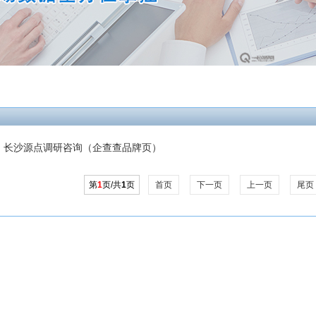
长沙源点调研咨询（企查查品牌页）
第
1
页/共
1
页
首页
下一页
上一页
尾页